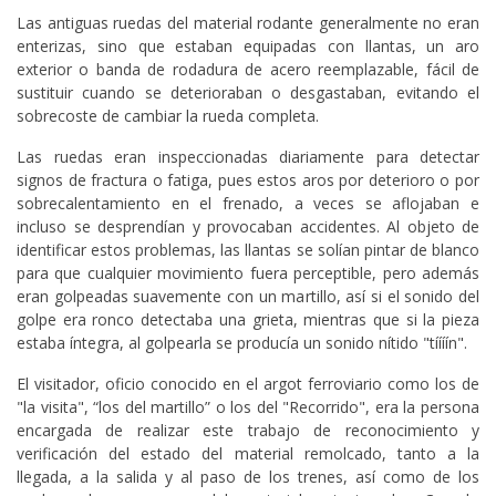
Las antiguas ruedas del material rodante generalmente no eran
enterizas, sino que estaban equipadas con llantas, un aro
exterior o banda de rodadura de acero reemplazable, fácil de
sustituir cuando se deterioraban o desgastaban, evitando el
sobrecoste de cambiar la rueda completa.
Las ruedas eran inspeccionadas diariamente para detectar
signos de fractura o fatiga, pues estos aros por deterioro o por
sobrecalentamiento en el frenado, a veces se aflojaban e
incluso se desprendían y provocaban accidentes. Al objeto de
identificar estos problemas, las llantas se solían pintar de blanco
para que cualquier movimiento fuera perceptible, pero además
eran golpeadas suavemente con un martillo, así si el sonido del
golpe era ronco detectaba una grieta, mientras que si la pieza
estaba íntegra, al golpearla se producía un sonido nítido "tíííín".
El visitador, oficio conocido en el argot ferroviario como los de
"la visita", “los del martillo” o los del "Recorrido", era la persona
encargada de realizar este trabajo de reconocimiento y
verificación del estado del material remolcado, tanto a la
llegada, a la salida y al paso de los trenes, así como de los