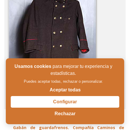
Usamos cookies
para mejorar tu experiencia y
estadísticas.
Puedes aceptar todas, rechazar o personalizar.
Aceptar todas
Configurar
Rechazar
1/5/2014
Gabán de guardafrenos. Compañía Caminos de