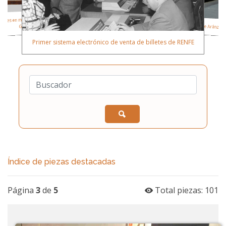
enes en miniatura “Luis Santiago Aguado
Talgo II “Virgen de Aránzazu
Giralda”
Primer sistema electrónico de venta de billetes de RENFE
Índice de piezas destacadas
Página
3
de
5
Total piezas: 101