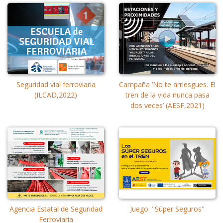
Seguridad vial ferroviaria
Campaña ‘No te arriesgues. El
(ILCAD,2022)
tren de la vida nunca pasa
dos veces’ (AESF,2021)
Agencia Estatal de Seguridad
Juego: "Súper Seguros"
Ferroviaria