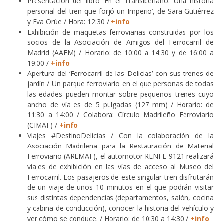
Presentación del libro ‘En el Transiberiano. Una historia
personal del tren que forjó un Imperio’, de Sara Gutiérrez
y Eva Orúe / Hora: 12:30 /
+info
Exhibición de maquetas ferroviarias construidas por los
socios de la Asociación de Amigos del Ferrocarril de
Madrid (AAFM) / Horario: de 10:00 a 14:30 y de 16:00 a
19:00 /
+info
Apertura del ‘Ferrocarril de las Delicias’ con sus trenes de
jardín / Un parque ferroviario en el que personas de todas
las edades pueden montar sobre pequeños trenes cuyo
ancho de vía es de 5 pulgadas (127 mm) / Horario: de
11:30 a 14:00 / Colabora: Círculo Madrileño Ferroviario
(CIMAF) /
+info
Viajes #DestinoDelicias / Con la colaboración de la
Asociación Madrileña para la Restauración de Material
Ferroviario (AREMAF), el automotor RENFE 9121 realizará
viajes de exhibición en las vías de acceso al Museo del
Ferrocarril. Los pasajeros de este singular tren disfrutarán
de un viaje de unos 10 minutos en el que podrán visitar
sus distintas dependencias (departamentos, salón, cocina
y cabina de conducción), conocer la historia del vehículo y
ver cómo se conduce. / Horario: de 10:30 a 14:30 /
+info