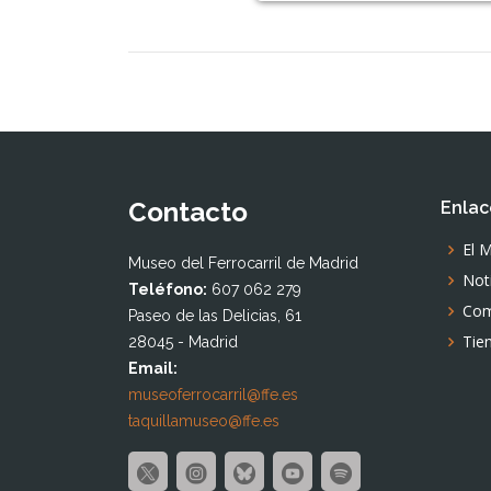
Contacto
Enlac
El 
Museo del Ferrocarril de Madrid
Not
Teléfono:
607 062 279
Com
Paseo de las Delicias, 61
Tie
28045 - Madrid
Email:
museoferrocarril@ffe.es
taquillamuseo@ffe.es